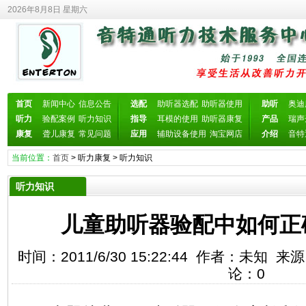
2026年8月8日 星期六
首页
新闻中心
信息公告
选配
助听器选配
助听器使用
助听
奥迪
听力
验配案例
听力知识
指导
耳模的使用
助听器康复
产品
瑞声
康复
聋儿康复
常见问题
应用
辅助设备使用
淘宝网店
介绍
音特
当前位置：
首页
>
听力康复
>
听力知识
听力知识
儿童助听器验配中如何正
时间：2011/6/30 15:22:44 作者：未知
论：
0