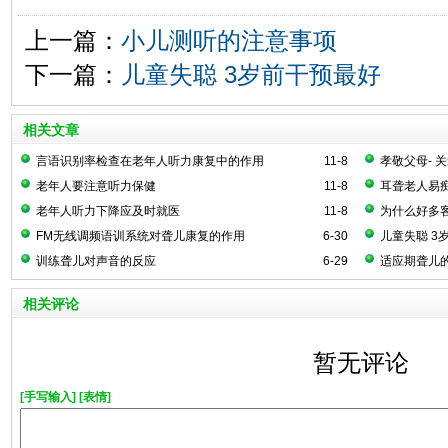
上一篇：
小儿测听的注意事项
下一篇：
儿童失聪 3岁前干预最好
相关文章
言语识别率检查在老年人听力康复中的作用
11-8
孝敬父母- 
老年人要注意听力保健
11-8
耳聋老人易痴
要警惕！
老年人听力下降应及时就医
11-8
为什么好多
FM无线调频语训系统对聋儿康复的作用
6-30
儿童失聪 3
训练聋儿对声音的反应
6-29
适应期聋儿
相关评论
暂无评论
[手写输入]
[表情]