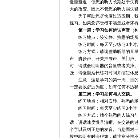
慢慢衰退，使您的听力长期处于失
大的改变。因此不管您的听力损失
为了帮助您尽快度过适应期，我
练习。如果您还觉得不满意或者还
第一周：学习如何辨认声音（
练习地点：较安静、熟悉的场
练习时间：每天至少练习3小时
练习方式：请调整助听器的音
声、脚步声、开关抽屉声、关门声
时，请减低助听器的音量或者关掉
强，请慢慢延长练习时间并缩短休
注意：这是学习的第一周，目
一定要以舒适为度，如有任何不适
第二周：学习如何与人交谈。
练习地点：相对安静、熟悉的
练习时间：每天至少练习3小时
练习方式：找个熟悉的人练习
话，讲话速度慢且清晰。在交谈的
个字以及纠正您的发音。当您面对
境中聆听有时会很难，请注意分辨