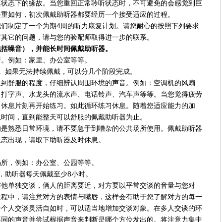
真状态下的缘故。当您重回正常聆听状态时，不可避免的会感觉到巨
轻重如何，初次佩戴助听器都要经历一个接受适应的过程。
们制定了一个为期4周的听力康复计划。请您耐心的按照下列要求
有其它的问题，请与您的验配师取得进一步的联系。
包括噪音），并能长时间佩戴助听器。
所。例如：家里、办公室等等。
。如果无法持续佩戴，可以分几个阶段完成。
量到舒服的程度，仔细辨认周围环境的声音。例如：空调机的风扇
、打字声、水龙头的流水声、电话铃声、汽车声等等。当您觉得疲劳
。休息片刻再开始练习。如此循环练习休息。随着您适应能力的加
息时间，直到能整天可以舒服的佩戴助听器为止。
的是熟悉日常环境，请不要急于到嘈杂的公共场所使用。佩戴助听器
状态出现，请取下助听器及时休息。
场所，例如：办公室、公园等等。
，助听器每天佩戴至少8小时。
与他单独交谈，俩人的距离要近，对方要以平常交谈的音量与您对
过程中，请注意对方的表情与嘴唇，这样会有助于您了解对方的每一
一个人交谈灵活自如时，可以适当地增加交谈对象。在多人交谈的环
不同的声音并尝试根据声音来判断是哪个方位发出的。将注意力集中