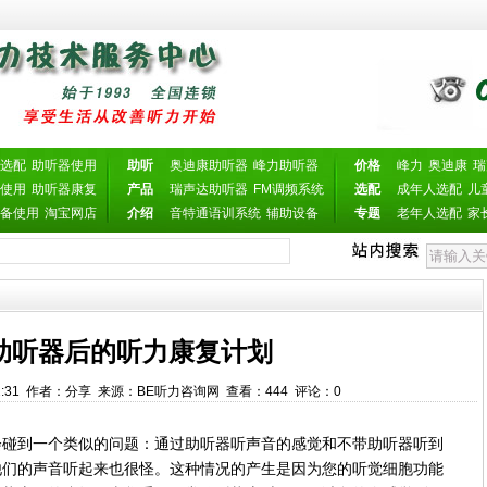
选配
助听器使用
助听
奥迪康助听器
峰力助听器
价格
峰力
奥迪康
瑞
使用
助听器康复
产品
瑞声达助听器
FM调频系统
选配
成年人选配
儿
备使用
淘宝网店
介绍
音特通语训系统
辅助设备
专题
老年人选配
家
助听器后的听力康复计划
0:42:31 作者：分享 来源：BE听力咨询网 查看：
444
评论：
0
到一个类似的问题：通过助听器听声音的感觉和不带助听器听到
他们的声音听起来也很怪。这种情况的产生是因为您的听觉细胞功能