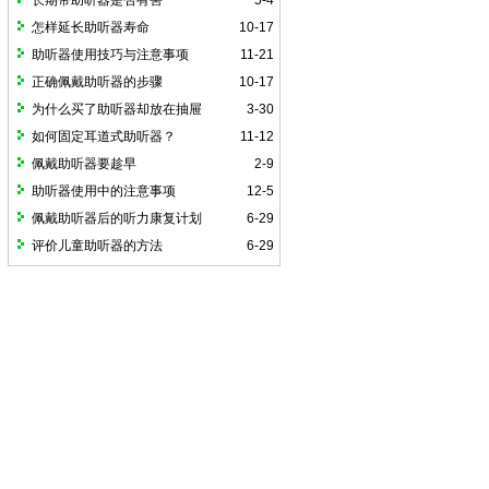
长期带助听器是否有害
5-4
怎样延长助听器寿命
10-17
助听器使用技巧与注意事项
11-21
正确佩戴助听器的步骤
10-17
为什么买了助听器却放在抽屉
3-30
如何固定耳道式助听器？
11-12
佩戴助听器要趁早
2-9
助听器使用中的注意事项
12-5
佩戴助听器后的听力康复计划
6-29
评价儿童助听器的方法
6-29