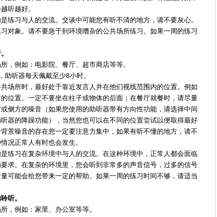
会越听越好。
的是练习与人的交流。交谈中可能您有听不清的地方，请不要灰心。
练习对象。请不要急于到环境嘈杂的公共场所练习。如果一周的练习
听。
场所，例如：电影院、餐厅、超市商店等等。
，助听器每天佩戴至少8小时。
公共场所时，最好处于靠近发言人并在他们视线范围内的位置。例如
前的位置。一定不要坐在柱子或物体的后面；在餐厅就餐时，请尽量
方或侧方的噪音（如果您使用的助听器带有方向性功能，请选择中间
助听器的降躁功能），当然您也可以在不同的位置尝试以便取得最好
于背景噪音的存在您一定要注意力集中，如果有听不懂的地方，请不
种情况正常人有时也会发生。
的是练习在复杂环境中与人的交流。在这种环境中，正常人都会面临
的要求。在复杂的环境里，您会听到非常多的声音信号，过多的信号
音量可能会给您带来一定的帮助。如果一周的练习时间不够，请适当
的聆听。
场所，例如：家里、办公室等等。