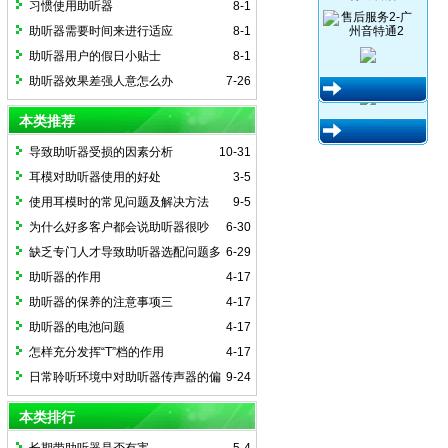
习惯使用助听器
8-1
助听器需要时间来进行适应
8-1
助听器用户的假日小贴士
8-1
助听器效果差强人意怎么办
7-26
本类推荐
导致助听器受损的因素分析
10-31
耳模对助听器使用的好处
3-5
使用耳模时的常见问题及解决方法
9-5
为什么好多客户都会说助听器很吵
6-30
缺乏专门人才导致助听器选配问题多
6-29
多
助听器的作用
4-17
助听器的保养的注意事项三
4-17
助听器的电池问题
4-17
怎样充分发挥“T”档的作用
4-17
日常聆听环境中对助听器传声器的偏
9-24
好程度
本类排行