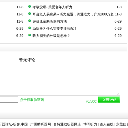
11-8
孝敬父母- 关爱老年人听力
11-8
11-8
耳聋老人易痴呆-- 听力减退，沟通吃力，广东800万老
11-8
要警惕！
11-8
评价儿童助听器的方法
6-29
6-29
助听器为什么需要专业验配？
6-29
6-29
听力损失的分级是怎样？
6-29
暂无评论
点击获取验证码
(
0
/500)
听器论坛-听客.中国
|
广州助听器网
|
音特通助听器网店
|
博耳听力
|
聋人在线
|
东莞佳