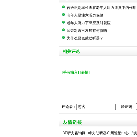
言语识别率检查在老年人听力康复中的作用
老年人要注意听力保健
老年人听力下降应及时就医
耳聋对语言发展有何影响
为什么要佩戴助听器？
相关评论
[手写输入]
[表情]
评论者：
验证码：
BE听力咨询网
|
峰力助听器广州验配中心
|
助