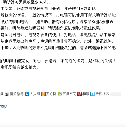
，助听器每天佩戴至少8小时。
，由新闻、评论或电视教学节目开始，逐步转到日常对话
分辨较快的谈话。一般的情况下，打电话可以使用耳背式助听器功能
可以很好的收听电话）；如果助听器有记忆程序，通常第3记忆会被设
果更好。听筒靠近助听器时，请调整角度以便取得最佳效果。
的是练习对电话、电视等设备的使用。打电话、看电视是生活中最常
是从喇叭里发出的声音，声源的音质非常不稳定。此外，通讯线路、
的下降，因此收听的效果不是助听器能决定的。请尝试选择不同的电
。
周的时间才能完成！耐心、勿急躁、不间断的练习，是成功的关键！
会发现受益会越来越大。
空间
新浪微博
人人网
开心网
百度空间
和讯
天涯社区
很吵