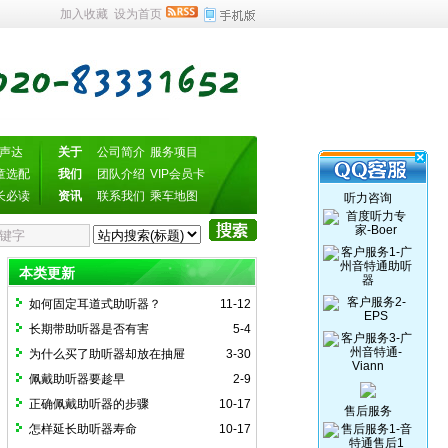
加入收藏
设为首页
声达
关于
公司简介
服务项目
童选配
我们
团队介绍
VIP会员卡
长必读
资讯
联系我们
乘车地图
听力咨询
听力咨询
本类更新
如何固定耳道式助听器？
11-12
长期带助听器是否有害
5-4
为什么买了助听器却放在抽屉
3-30
佩戴助听器要趁早
2-9
正确佩戴助听器的步骤
10-17
售后服务
怎样延长助听器寿命
10-17
售后服务