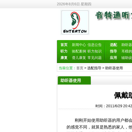
2026年8月6日 星期四
首页
新闻中心
信息公告
选配
助听器
听力
验配案例
听力知识
指导
耳模的
康复
聋儿康复
常见问题
应用
辅助设
当前位置：
首页
>
选配指导
>
助听器使用
助听器使用
佩戴
时间：2011/6/29 2
刚刚开始使用助听器的用户都会碰
的感觉不同，就算是熟悉的家人，