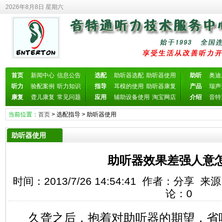
2026年8月8日 星期六
首页
新闻中心
信息公告
选配
助听器选配
助听器使用
助听
奥迪
听力
验配案例
听力知识
指导
耳模的使用
助听器康复
产品
瑞声
康复
聋儿康复
常见问题
应用
辅助设备使用
淘宝网店
介绍
音特
当前位置：
首页
>
选配指导
>
助听器使用
助听器使用
助听器效果差强人意
时间：2013/7/26 14:54:41 作者：分享
论：
0
久聋之后，抱着对助听器的期望，省