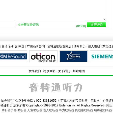
点击获取验证码
(
0
/500)
听器论坛-听客.中国
|
广州助听器网
|
音特通助听器网店
|
博耳听力
|
聋人在线
|
东莞佳
联系我们
-
特别声明
-
关于我们
-
网站地图
秀区广仁路4号 电话：020-83331652 为了节约您的宝贵时间，亲临本中心前
特通听力 版权所有 Copyright © 1993-2017 Enterton Inc. All Rights Reserved BE
助听器价格
助听器
儿童助听器
老人助听器
峰力助听器
奥迪康助听器
瑞声达助听器