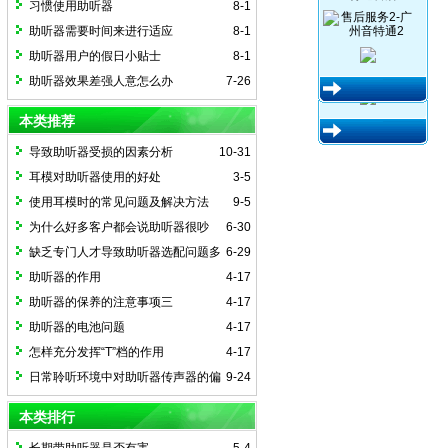
习惯使用助听器
8-1
助听器需要时间来进行适应
8-1
助听器用户的假日小贴士
8-1
助听器效果差强人意怎么办
7-26
本类推荐
导致助听器受损的因素分析
10-31
耳模对助听器使用的好处
3-5
使用耳模时的常见问题及解决方法
9-5
为什么好多客户都会说助听器很吵
6-30
缺乏专门人才导致助听器选配问题多
6-29
多
助听器的作用
4-17
助听器的保养的注意事项三
4-17
助听器的电池问题
4-17
怎样充分发挥“T”档的作用
4-17
日常聆听环境中对助听器传声器的偏
9-24
好程度
本类排行