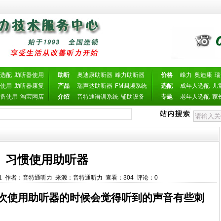
选配
助听器使用
助听
奥迪康助听器
峰力助听器
价格
峰力
奥迪康
瑞
使用
助听器康复
产品
瑞声达助听器
FM调频系统
选配
成年人选配
儿
备使用
淘宝网店
介绍
音特通语训系统
辅助设备
专题
老年人选配
家
习惯使用助听器
:35:01 作者：音特通听力 来源：音特通听力 查看：
304
评论：
0
次使用助听器的时候会觉得听到的声音有些刺