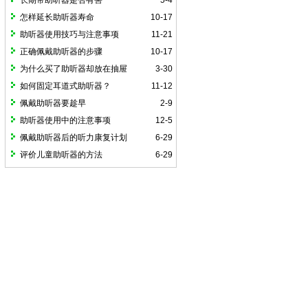
长期带助听器是否有害
5-4
怎样延长助听器寿命
10-17
助听器使用技巧与注意事项
11-21
正确佩戴助听器的步骤
10-17
为什么买了助听器却放在抽屉
3-30
如何固定耳道式助听器？
11-12
佩戴助听器要趁早
2-9
助听器使用中的注意事项
12-5
佩戴助听器后的听力康复计划
6-29
评价儿童助听器的方法
6-29