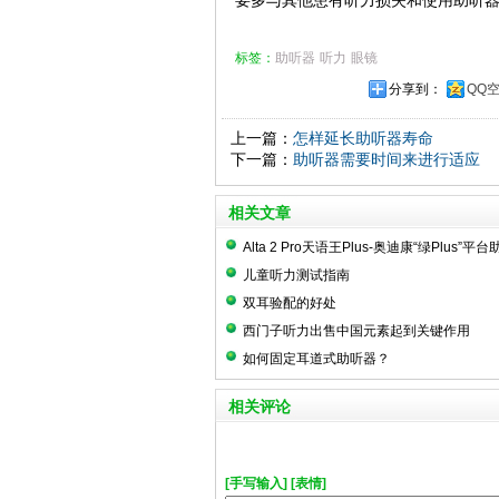
要多与其他患有听力损失和使用助听
标签：
助听器
听力
眼镜
分享到：
QQ
上一篇：
怎样延长助听器寿命
下一篇：
助听器需要时间来进行适应
相关文章
Alta 2 Pro天语王Plus-奥迪康“绿Plus”平
儿童听力测试指南
双耳验配的好处
西门子听力出售中国元素起到关键作用
如何固定耳道式助听器？
相关评论
[手写输入]
[表情]