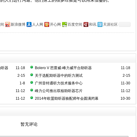
器的人们进行沟通。他们身上的很多经验是可以用来借鉴的。
空间
新浪微博
人人网
开心网
百度空间
和讯
天涯社区
台助听器
11-18
Bolero V 芭蕾威-峰力威平台助听器
11-18
2-15
关于选配助听器中的听力测试
2-15
1-8
广州音特通听力技术服务中心
11-30
11-12
峰力公司推出双核助听器芯片
11-12
11-12
2014年欧盟助听器验配师年会圆满闭幕
10-30
暂无评论