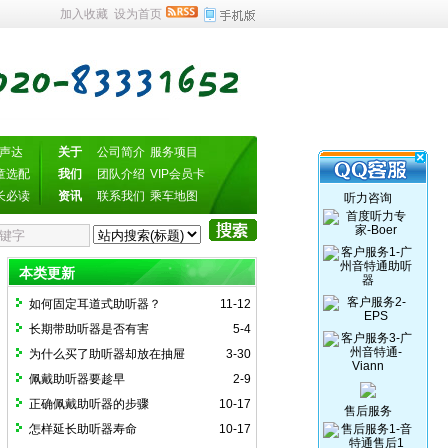
加入收藏
设为首页
声达
关于
公司简介
服务项目
童选配
我们
团队介绍
VIP会员卡
长必读
资讯
联系我们
乘车地图
听力咨询
听力咨询
本类更新
如何固定耳道式助听器？
11-12
长期带助听器是否有害
5-4
为什么买了助听器却放在抽屉
3-30
佩戴助听器要趁早
2-9
正确佩戴助听器的步骤
10-17
售后服务
怎样延长助听器寿命
10-17
售后服务